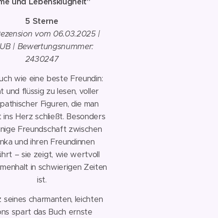
e und Lebensklugheit"
🌸
✨
5 Sterne
✨
ezension vom 06.03.2025 |
UB | Bewertungsnummer:
2430247
uch wie eine beste Freundin:
ht und flüssig zu lesen, voller
pathischer Figuren, die man
t ins Herz schließt. Besonders
innige Freundschaft zwischen
anka und ihren Freundinnen
hrt – sie zeigt, wie wertvoll
enhalt in schwierigen Zeiten
ist.
 seines charmanten, leichten
ns spart das Buch ernste