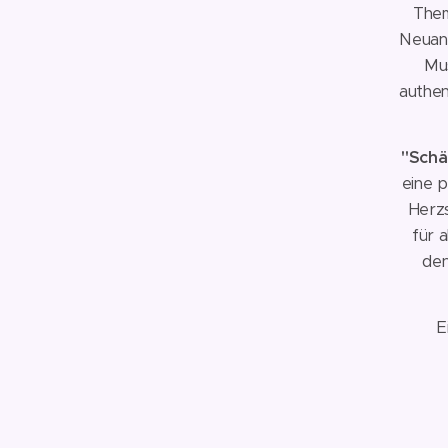
Them
Neuanf
Mus
authen
"Schä
eine 
Herz
für a
den
E