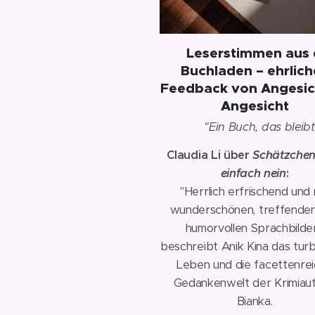
📚
Leserstimmen aus
Buchladen – ehrlich
Feedback von Angesic
Angesicht
💬
"Ein Buch, das bleibt
Claudia Li über
Schätzchen
einfach nein
:
"Herrlich erfrischend und 
wunderschönen, treffende
humorvollen Sprachbilde
beschreibt Anik Kina das tur
Leben und die facettenre
Gedankenwelt der Krimiaut
Bianka.