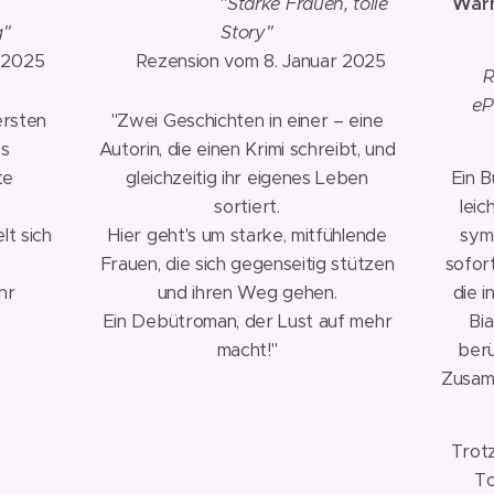
⭐⭐⭐⭐⭐
"Starke Frauen, tolle
Wärm
g"
Story"
 2025
📅 Rezension vom 8. Januar 2025
📖
R
eP
ersten
"Zwei Geschichten in einer – eine
as
Autorin, die einen Krimi schreibt, und
te
gleichzeitig ihr eigenes Leben
Ein B
sortiert.
leic
lt sich
Hier geht's um starke, mitfühlende
sym
Frauen, die sich gegenseitig stützen
sofor
hr
und ihren Weg gehen.
die 
Ein Debütroman, der Lust auf mehr
Bi
macht!"
berü
Zusamm
Trotz
To