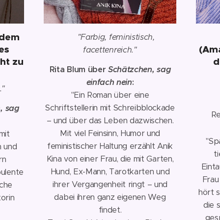
 dem
⭐
💬
"Farbig, feministisch,
es
(Ama
facettenreich."
ht zu
d
Rita Blum über
Schätzchen, sag
einfach nein
:
."
⭐
"Ein Roman über eine
Schriftstellerin mit Schreibblockade
, sag
📅 Re
– und über das Leben dazwischen.
Mit viel Feinsinn, Humor und
mit
"Spa
feministischer Haltung erzählt Anik
n und
t
Kina von einer Frau, die mit Garten,
rn
Eint
Hund, Ex-Mann, Tarotkarten und
bulente
Frau
ihrer Vergangenheit ringt – und
iche
hört s
dabei ihren ganz eigenen Weg
orin
die 
findet.
ges