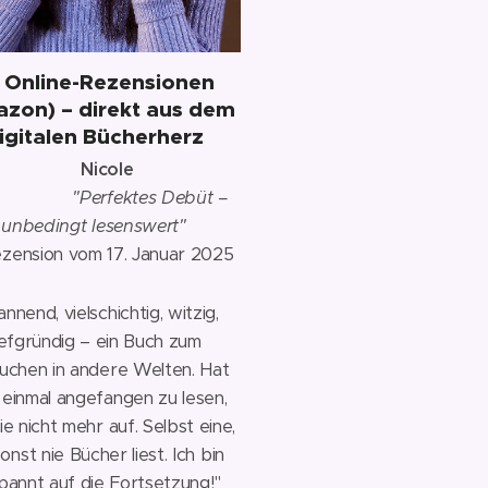
️
Online-Rezensionen
zon) – direkt aus dem
igitalen Bücherherz
✨
Nicole
⭐⭐⭐⭐
"Perfektes Debüt –
unbedingt lesenswert"
zension vom 17. Januar 2025
nnend, vielschichtig, witzig,
iefgründig – ein Buch zum
auchen in andere Welten. Hat
 einmal angefangen zu lesen,
ie nicht mehr auf. Selbst eine,
sonst nie Bücher liest. Ich bin
pannt auf die Fortsetzung!"