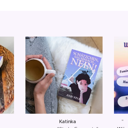
✨
Katinka
"
