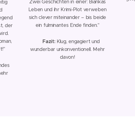
Zwei Geschichten in einer: Biankas
itig
Leben und ihr Krimi-Plot verweben
nd
sich clever miteinander – bis beide
wegend
ein fulminantes Ende finden."
t, der
wird.
oman,
🩷
Fazit:
Klug, engagiert und
t!"
wunderbar unkonventionell. Mehr
davon!
ndes
mehr