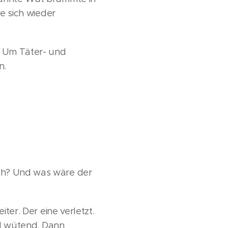
te sich wieder
s. Um Täter- und
n.
rch? Und was wäre der
ter. Der eine verletzt.
ird wütend. Dann