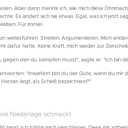
holen. Aber dann merkte ich, wie mich diese Ohnmach
chte: Es ändert sich nie etwas. Egal, was ich jetzt sag
bleiben. Für immer.
ion weiterführen. Streiten. Argumentieren. Mich erklär
ehr dafür hatte. Keine Kraft, mich wieder zur Zielsche
n, gegen den du kämpfen musst", sagte er. "Ich bin de
 antworten: "Inwiefern bist du der Gute, wenn du mir
Herzen liegt, als Scheiß bezeichnest?"
ie Niederlage schmeckt
 Wütend. Ich fühlte mich geschlagen. Diese mir altb