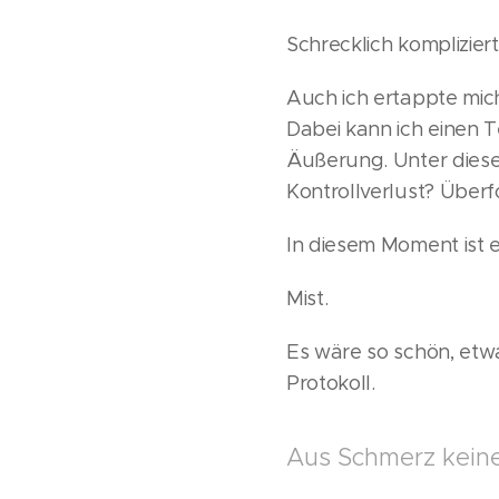
Schrecklich komplizier
Auch ich ertappte mic
Dabei kann ich einen T
Äußerung. Unter dieser
Kontrollverlust? Über
In diesem Moment ist e
Mist.
Es wäre so schön, etw
Protokoll.
Aus Schmerz kein